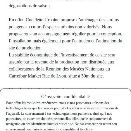
dégustations de saison
En effet, Cueillette Urbaine propose d’aménager des jardins
potagers au cœur d’espaces urbains non valorisés. Nous
proposerons un accompagnement régulier pour la conception,
l’installation mais également pour l’entretien et l’animation du
site de production.
La stabilité économique de l’investissement de ce site sera
assurée par la revente de la production non distribuée aux
collaborateurs de la Réunion des Musées Nationaux au
Carrefour Market Rue de Lyon, situé à 50m du site.
L’un des objectifs est de développer une agriculture saine
Gérez votre confidentialité
basée sur des concepts permacoles permettant de fournir des
Pour offrir les meilleures expériences, nous et nos partenaires utilisons des
produits frais. L’autre est de développer la cohésion d’équipe
technologies telles que les cookies pour stocker et/ou accéder aux informations de
et la création d’espace de bien-être en entreprise, tout en
l’appareil. Le consentement à ces technologies nous permettra, ainsi qu’à nos
formant les salariés aux enjeux sociétaux de l’entreprise. Le
partenaires, de traiter des données personnelles telles que le comportement de
navigation ou des identifiants uniques sur ce site. Ne pas consentir ou retirer son
projet Culina Hortus (potager en latin) a été pensé comme un
consentement peut nuire à certaines fonctionnalités et fonctions.