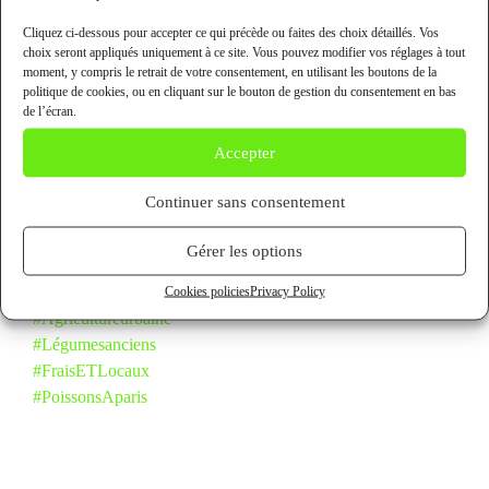
projet global alliant, esthétique, technique de production et
création de lien social.
Cliquez ci-dessous pour accepter ce qui précède ou faites des choix détaillés. Vos
choix seront appliqués uniquement à ce site. Vous pouvez modifier vos réglages à tout
moment, y compris le retrait de votre consentement, en utilisant les boutons de la
Cette ferme de 400m2 accueillera des cultures aquaponiques
politique de cookies, ou en cliquant sur le bouton de gestion du consentement en bas
sous des serres bioclimatiques ainsi que des fontaines à
de l’écran.
fraises permettant la mise en place d’une centaine de pieds de
Accepter
fraisiers sur seulement 1m2 au sol.
Continuer sans consentement
Le site produira des poissons, des plantes aromatiques ainsi
que des fruits et légumes rares et/ou anciens à destination du
Gérer les options
marché local. Tout cela sans aucun engrais ou pesticides!
Cookies policies
Privacy Policy
#
Agricultureurbaine
#
Légumesanciens
#
FraisETLocaux
#
PoissonsAparis