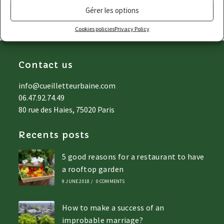
Gérer les options
Cookies policies
Privacy Policy
Contact us
info@cueilletteurbaine.com
06.47.92.74.49
80 rue des Haies, 75020 Paris
Recents posts
5 good reasons for a restaurant to have
a rooftop garden
9 JUNE 2018
/
0 COMMENTS
How to make a success of an
improbable marriage?