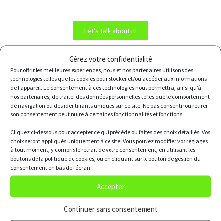
Let’s talk about it!
Gérez votre confidentialité
Pour offrir les meilleures expériences, nous et nos partenaires utilisons des
technologies telles que les cookies pour stocker et/ou accéder aux informations
de l’appareil. Le consentement à ces technologies nous permettra, ainsi qu’à
nos partenaires, de traiter des données personnelles telles que le comportement
de navigation ou des identifiants uniques sur ce site. Ne pas consentir ou retirer
son consentement peut nuire à certaines fonctionnalités et fonctions.
I want to carry out a
Cliquez ci-dessous pour accepter ce qui précède ou faites des choix détaillés. Vos
workshop "I become an
choix seront appliqués uniquement à ce site. Vous pouvez modifier vos réglages
actor of change"
à tout moment, y compris le retrait de votre consentement, en utilisant les
boutons de la politique de cookies, ou en cliquant sur le bouton de gestion du
consentement en bas de l’écran.
Let’s talk about it!
Accepter
Continuer sans consentement