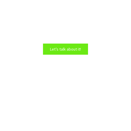
I have an urban farm project
Let’s talk about it!
I want to create a
participatory vegetable
garden