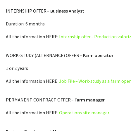
INTERNSHIP OFFER –
Business Analyst
Duration: 6 months
All the information HERE:
Internship offer – Production valori
WORK-STUDY (ALTERNANCE) OFFER –
Farm operator
1 or 2 years
All the information HERE
Job File – Work-study as a farm ope
PERMANENT CONTRACT OFFER –
Farm manager
All the information HERE
Operations site manager