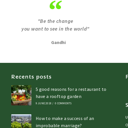
"Be the change
you want to see in the world"
Gandhi
Recents posts
5 good reasons for a restaurant to
have a rooftop garden
9 JUNE 2018
/
0 COMMENTS
U
How to make a success of an
O
improbable marriage?