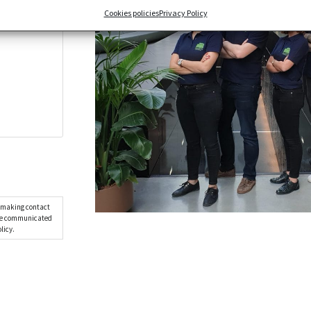
Cookies policies
Privacy Policy
f making contact
 be communicated
licy.