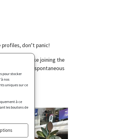
 profiles, don’t panic!
d if you feel like joining the
lways send us a spontaneous
es pour stocker
’à nos
nts uniques sur ce
you.
uniquement à ce
sant les boutons de
options