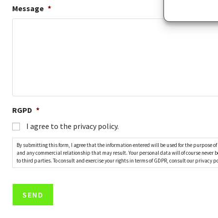
Message
*
RGPD
*
I agree to the privacy policy.
By submitting this form, I agree that the information entered will be used for the purpose o
and any commercial relationship that may result. Your personal data will of course never
to third parties. To consult and exercise your rights in terms of GDPR, consult our privacy po