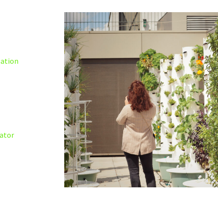
zation
rator