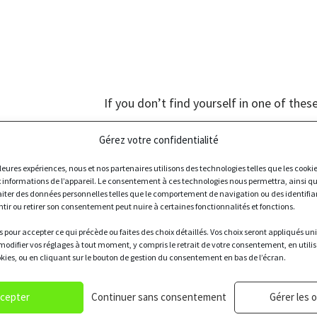
If you don’t find yourself in one of these
Motivation is one of our major criteria an
Gérez votre confidentialité
Cueillette Urbaine adventure, you can a
illeures expériences, nous et nos partenaires utilisons des technologies telles que les cooki
application.
 informations de l’appareil. Le consentement à ces technologies nous permettra, ainsi qu
raiter des données personnelles telles que le comportement de navigation ou des identifia
We will always take the time to answer 
ntir ou retirer son consentement peut nuire à certaines fonctionnalités et fonctions.
 pour accepter ce qui précède ou faites des choix détaillés. Vos choix seront appliqués 
modifier vos réglages à tout moment, y compris le retrait de votre consentement, en utili
okies, ou en cliquant sur le bouton de gestion du consentement en bas de l’écran.
cepter
Continuer sans consentement
Gérer les 