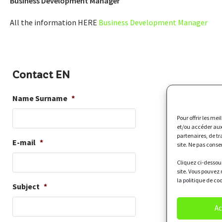
Business Development Manager
All the information HERE
Business Development Manager
Contact EN
Name Surname
*
Pour offrir les me
et/ou accéder aux
partenaires, de t
E-mail
*
site. Ne pas conse
Cliquez ci-dessous
site. Vous pouvez 
la politique de co
Subject
*
Ac