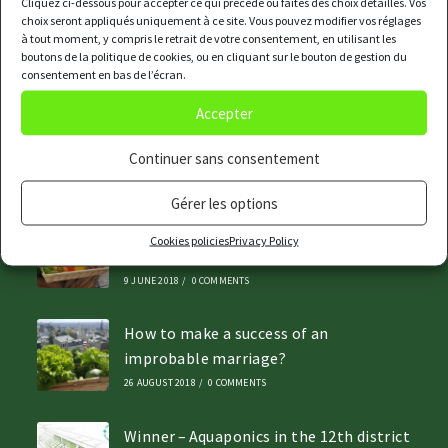
Cliquez ci-dessous pour accepter ce qui précède ou faites des choix détaillés. Vos
choix seront appliqués uniquement à ce site. Vous pouvez modifier vos réglages
à tout moment, y compris le retrait de votre consentement, en utilisant les
Contact us
boutons de la politique de cookies, ou en cliquant sur le bouton de gestion du
consentement en bas de l’écran.
info@cueilletteurbaine.com
06.47.92.74.49
Accepter
80 rue des Haies, 75020 Paris
Continuer sans consentement
Recents posts
Gérer les options
5 good reasons for a restaurant to have
Cookies policies
Privacy Policy
a rooftop garden
9 JUNE 2018
/
0 COMMENTS
How to make a success of an
improbable marriage?
26 AUGUST 2018
/
0 COMMENTS
Winner – Aquaponics in the 12th district