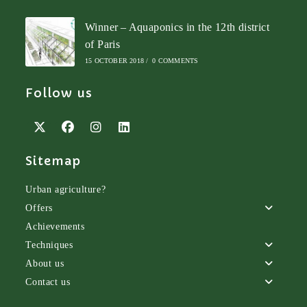
Winner – Aquaponics in the 12th district
of Paris
15 OCTOBER 2018
/
0 COMMENTS
Follow us
Opens
Opens
Opens
Opens
Sitemap
in
in
in
in
a
a
a
a
new
new
new
new
Urban agriculture?
tab
tab
tab
tab
Offers
Achievements
Techniques
About us
Contact us