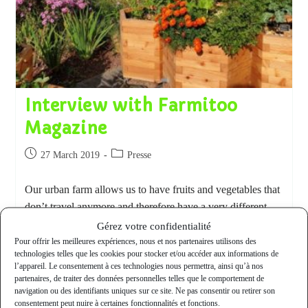
Interview with Farmitoo
Magazine
Post
Post
27 March 2019
Presse
published:
category:
Our urban farm allows us to have fruits and vegetables that
don’t travel anymore and therefore have a very different
taste. They are tastier and of better quality. It is…
Gérez votre confidentialité
Pour offrir les meilleures expériences, nous et nos partenaires utilisons des
technologies telles que les cookies pour stocker et/ou accéder aux informations de
Interview
Continue Reading
With
l’appareil. Le consentement à ces technologies nous permettra, ainsi qu’à nos
Farmitoo
partenaires, de traiter des données personnelles telles que le comportement de
Magazine
navigation ou des identifiants uniques sur ce site. Ne pas consentir ou retirer son
consentement peut nuire à certaines fonctionnalités et fonctions.