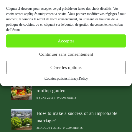
Cliquez ci-dessous pour accepter ce qui précède ou faites des choix détaillés. Vos
choix seront appliqués uniquement à ce site. Vous pouvez modifier vos réglages à tout
moment, y compris le retrait de votre consentement, en utilisant les boutons de la
politique de cookies, ou en cliquant sur le bouton de gestion du consentement en bas
Contact us
de l’écran.
Accepter
info@cueilletteurbaine.com
06.47.92.74.49
Continuer sans consentement
80 rue des Haies, 75020 Paris
Gérer les options
Recents posts
Cookies policies
Privacy Policy
5 good reasons for a restaurant to have a
rooftop garden
9 JUNE 2018
/
0 COMMENTS
How to make a success of an improbable
marriage?
26 AUGUST 2018
/
0 COMMENTS