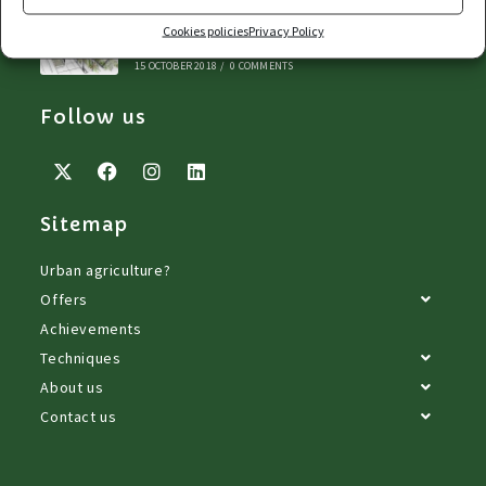
Winner – Aquaponics in the 12th district
Cookies policies
Privacy Policy
of Paris
15 OCTOBER 2018
/
0 COMMENTS
Follow us
Sitemap
Urban agriculture?
Offers
Achievements
Techniques
About us
Contact us