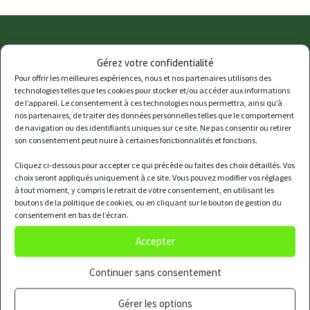
Contact us
Gérez votre confidentialité
info@cueilletteurbaine.com
Pour offrir les meilleures expériences, nous et nos partenaires utilisons des
technologies telles que les cookies pour stocker et/ou accéder aux informations
06.47.92.74.49
de l’appareil. Le consentement à ces technologies nous permettra, ainsi qu’à
80 rue des Haies, 75020 Paris
nos partenaires, de traiter des données personnelles telles que le comportement
de navigation ou des identifiants uniques sur ce site. Ne pas consentir ou retirer
son consentement peut nuire à certaines fonctionnalités et fonctions.
Recents posts
Cliquez ci-dessous pour accepter ce qui précède ou faites des choix détaillés. Vos
5 good reasons for a restaurant to have
choix seront appliqués uniquement à ce site. Vous pouvez modifier vos réglages
à tout moment, y compris le retrait de votre consentement, en utilisant les
a rooftop garden
boutons de la politique de cookies, ou en cliquant sur le bouton de gestion du
9 JUNE 2018
/
0 COMMENTS
consentement en bas de l’écran.
Accepter
How to make a success of an
improbable marriage?
Continuer sans consentement
26 AUGUST 2018
/
0 COMMENTS
Gérer les options