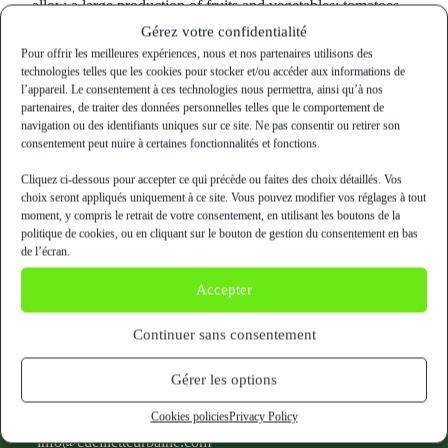
allow a large production of fruits and vegetables: tomatoes,
strawberries, peppers, herbs, etc., which will be offered in
Gérez votre confidentialité
the form of baskets to the employees of the various
Pour offrir les meilleures expériences, nous et nos partenaires utilisons des
technologies telles que les cookies pour stocker et/ou accéder aux informations de
companies located on the site.
l’appareil. Le consentement à ces technologies nous permettra, ainsi qu’à nos
partenaires, de traiter des données personnelles telles que le comportement de
navigation ou des identifiants uniques sur ce site. Ne pas consentir ou retirer son
consentement peut nuire à certaines fonctionnalités et fonctions.
Cliquez ci-dessous pour accepter ce qui précède ou faites des choix détaillés. Vos
choix seront appliqués uniquement à ce site. Vous pouvez modifier vos réglages à tout
moment, y compris le retrait de votre consentement, en utilisant les boutons de la
politique de cookies, ou en cliquant sur le bouton de gestion du consentement en bas
de l’écran.
Accepter
Continuer sans consentement
Gérer les options
Contact us
Cookies policies
Privacy Policy
info@cueilletteurbaine.com