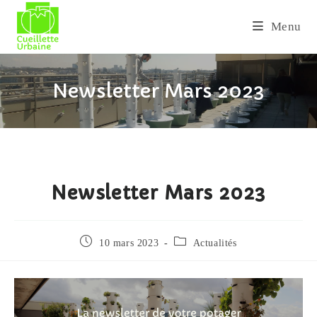
Skip
to
Menu
content
Newsletter Mars 2023
Newsletter Mars 2023
Publication
Post
10 mars 2023
Actualités
publiée :
category: