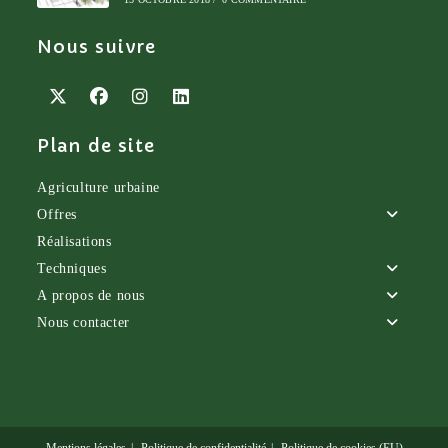
Nous suivre
S’ouvre
S’ouvre
S’ouvre
S’ouvre
Plan de site
dans
dans
dans
dans
un
un
un
un
nouvel
nouvel
nouvel
nouvel
Agriculture urbaine
onglet
onglet
onglet
onglet
Offres
Réalisations
Techniques
A propos de nous
Nous contacter