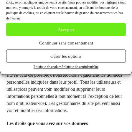
choix seront appliqués uniquement à ce site. Vous pouvez modifier vos réglages à tout
Utilisation et transmission de vos données personnelles
moment, y compris le retrait de votre consentement, en utilisant les boutons de la
politique de cookies, ou en cliquant sur le bouton de gestion du consentement en bas
de l’écran.
Durées de stockage de vos données
Accepter
Si vous laissez un commentaire, le commentaire et ses
métadonnées sont conservés indéfiniment. Cela permet de
Continuer sans consentement
reconnaître et approuver automatiquement les commentaires
suivants au lieu de les laisser dans la file de modération.
Gérer les options
Politique de cookies
Politique de confidentialité
Pour les utilisateurs et utilisatrices qui s’enregistrent sur notre
site (si cela est possible), nous stockons également les données
personnelles indiquées dans leur profil. Tous les utilisateurs et
utilisatrices peuvent voir, modifier ou supprimer leurs
informations personnelles à tout moment (à l’exception de leur
nom d’utilisateur·ice). Les gestionnaires du site peuvent aussi
voir et modifier ces informations.
Les droits que vous avez sur vos données