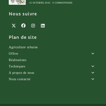
15 OCTOBRE 2018
/
0 COMMENTAIRE
Nous suivre
S’ouvre
S’ouvre
S’ouvre
S’ouvre
Plan de site
dans
dans
dans
dans
un
un
un
un
nouvel
nouvel
nouvel
nouvel
Agriculture urbaine
onglet
onglet
onglet
onglet
Offres
Réalisations
Techniques
A propos de nous
Nous contacter