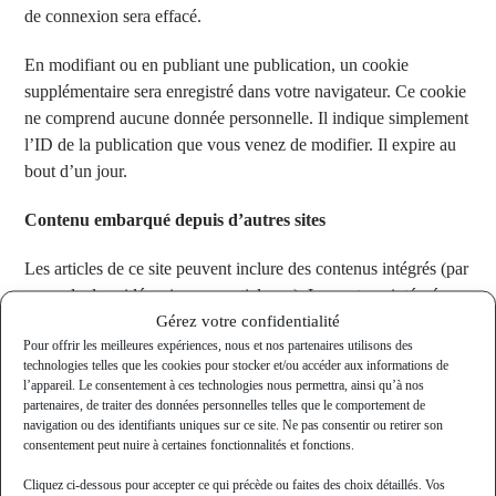
de connexion sera effacé.
En modifiant ou en publiant une publication, un cookie
supplémentaire sera enregistré dans votre navigateur. Ce cookie
ne comprend aucune donnée personnelle. Il indique simplement
l’ID de la publication que vous venez de modifier. Il expire au
bout d’un jour.
Contenu embarqué depuis d’autres sites
Les articles de ce site peuvent inclure des contenus intégrés (par
exemple des vidéos, images, articles…). Le contenu intégré
Gérez votre confidentialité
depuis d’autres sites se comporte de la même manière que si le
Pour offrir les meilleures expériences, nous et nos partenaires utilisons des
visiteur se rendait sur cet autre site.
technologies telles que les cookies pour stocker et/ou accéder aux informations de
l’appareil. Le consentement à ces technologies nous permettra, ainsi qu’à nos
Ces sites web pourraient collecter des données sur vous, utiliser
partenaires, de traiter des données personnelles telles que le comportement de
des cookies, embarquer des outils de suivis tiers, suivre vos
navigation ou des identifiants uniques sur ce site. Ne pas consentir ou retirer son
consentement peut nuire à certaines fonctionnalités et fonctions.
interactions avec ces contenus embarqués si vous disposez d’un
compte connecté sur leur site web.
Cliquez ci-dessous pour accepter ce qui précède ou faites des choix détaillés. Vos