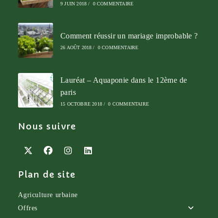
9 JUIN 2018
/
0 COMMENTAIRE
Comment réussir un mariage improbable ?
26 AOÛT 2018
/
0 COMMENTAIRE
Lauréat – Aquaponie dans le 12ème de
paris
15 OCTOBRE 2018
/
0 COMMENTAIRE
Nous suivre
S’ouvre
S’ouvre
S’ouvre
S’ouvre
Plan de site
dans
dans
dans
dans
un
un
un
un
nouvel
nouvel
nouvel
nouvel
Agriculture urbaine
onglet
onglet
onglet
onglet
Offres