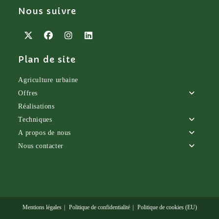
Nous suivre
S’ouvre
S’ouvre
S’ouvre
S’ouvre
Plan de site
dans
dans
dans
dans
un
un
un
un
nouvel
nouvel
nouvel
nouvel
Agriculture urbaine
onglet
onglet
onglet
onglet
Offres
Réalisations
Techniques
A propos de nous
Nous contacter
Mentions légales
Politique de confidentialité
Politique de cookies (EU)