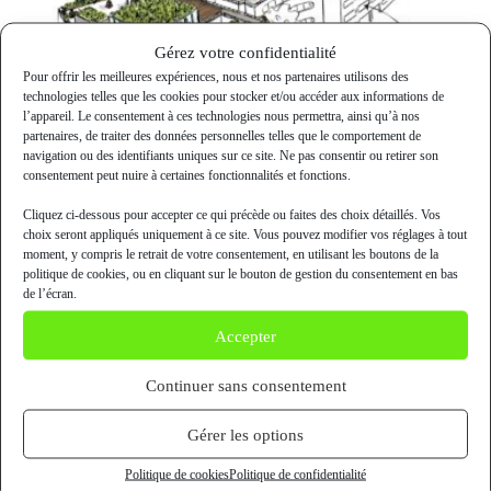
Gérez votre confidentialité
Pour offrir les meilleures expériences, nous et nos partenaires utilisons des
technologies telles que les cookies pour stocker et/ou accéder aux informations de
l’appareil. Le consentement à ces technologies nous permettra, ainsi qu’à nos
partenaires, de traiter des données personnelles telles que le comportement de
navigation ou des identifiants uniques sur ce site. Ne pas consentir ou retirer son
consentement peut nuire à certaines fonctionnalités et fonctions.
Cliquez ci-dessous pour accepter ce qui précède ou faites des choix détaillés. Vos
choix seront appliqués uniquement à ce site. Vous pouvez modifier vos réglages à tout
Campagne de financement participatif :
moment, y compris le retrait de votre consentement, en utilisant les boutons de la
L’Arche Végétale
politique de cookies, ou en cliquant sur le bouton de gestion du consentement en bas
de l’écran.
19 décembre 2019
Accepter
Continuer sans consentement
Gérer les options
Politique de cookies
Politique de confidentialité