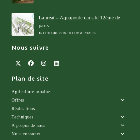
Lauréat – Aquaponie dans le 12ème de
paris
15 OCTOBRE 2018
/
0 COMMENTAIRE
Nous suivre
S’ouvre
S’ouvre
S’ouvre
S’ouvre
Plan de site
dans
dans
dans
dans
un
un
un
un
nouvel
nouvel
nouvel
nouvel
Agriculture urbaine
onglet
onglet
onglet
onglet
Offres
Réalisations
Techniques
A propos de nous
Nous contacter