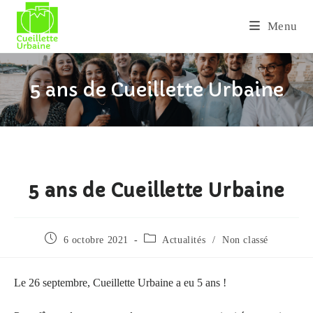
Skip
to
Menu
content
5 ans de Cueillette Urbaine
5 ans de Cueillette Urbaine
Publication
Post
6 octobre 2021
Actualités
/
Non classé
publiée :
category:
Le 26 septembre, Cueillette Urbaine a eu 5 ans !