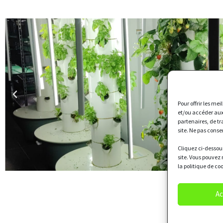
Pour offrir les me
et/ou accéder aux
partenaires, de t
site. Ne pas conse
Cliquez ci-dessous
site. Vous pouvez 
la politique de co
Ac