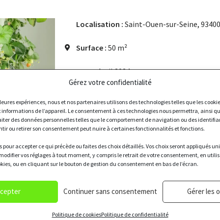
Localisation :
Saint-Ouen-sur-Seine, 9340
Surface :
50 m²
Date :
Avril 2024
Gérez votre confidentialité
Installation de tours aéroponiques, armoir
illeures expériences, nous et nos partenaires utilisons des technologies telles que les cooki
aquaponique en partenariat avec VEGETO.
 informations de l’appareil. Le consentement à ces technologies nous permettra, ainsi qu
raiter des données personnelles telles que le comportement de navigation ou des identifia
L’aquaponie est un système permettant de pr
ntir ou retirer son consentement peut nuire à certaines fonctionnalités et fonctions.
légumes et plantes dans le même lieu.
 pour accepter ce qui précède ou faites des choix détaillés. Vos choix seront appliqués 
La production est ensuite distribuée aux colla
modifier vos réglages à tout moment, y compris le retrait de votre consentement, en utili
okies, ou en cliquant sur le bouton de gestion du consentement en bas de l’écran.
cepter
Continuer sans consentement
Gérer les 
Politique de cookies
Politique de confidentialité