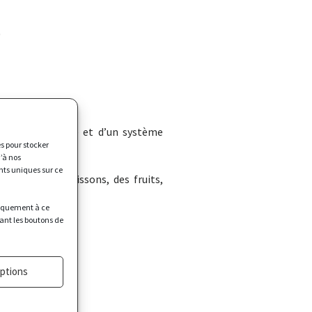
0
es à micropousse et d’un système
es pour stocker
’à nos
nts uniques sur ce
oduire des poissons, des fruits,
uniquement à ce
borateurs.
sant les boutons de
options