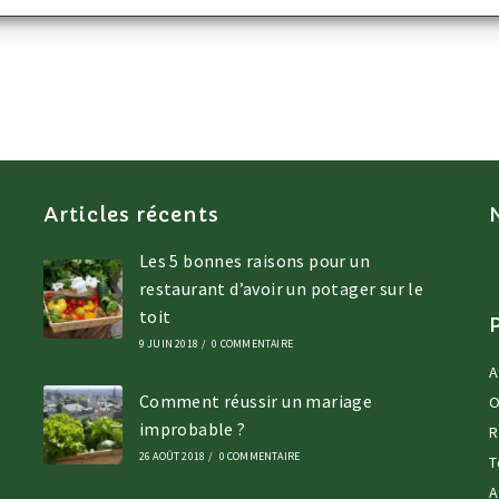
Articles récents
Les 5 bonnes raisons pour un
restaurant d’avoir un potager sur le
toit
9 JUIN 2018
/
0 COMMENTAIRE
A
Comment réussir un mariage
O
improbable ?
R
26 AOÛT 2018
/
0 COMMENTAIRE
T
A