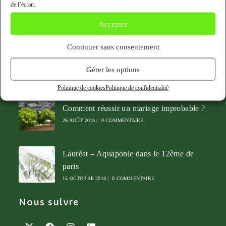
80 rue des Haies, 75020 Paris
de l’écran.
Accepter
Articles récents
Continuer sans consentement
Les 5 bonnes raisons pour un restaurant
d’avoir un potager sur le toit
Gérer les options
9 JUIN 2018
/
0 COMMENTAIRE
Politique de cookies
Politique de confidentialité
Comment réussir un mariage improbable ?
26 AOÛT 2018
/
0 COMMENTAIRE
Lauréat – Aquaponie dans le 12ème de
paris
15 OCTOBRE 2018
/
0 COMMENTAIRE
Nous suivre